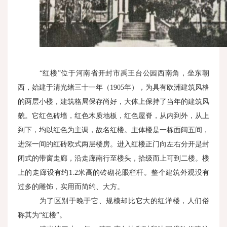
“红楼”位于河南省开封市禹王台公园西南角，坐东朝
西，始建于清光绪三十一年（
1905
年），为具有欧洲建筑风格
的两层小楼，建筑格局保存尚好，大体上保持了当年的建筑风
貌。它红色砖墙，红色木质地板，红色屋脊，从内到外，从上
到下，均以红色为主调，故名红楼。主体楼是一栋面阔五间，
进深一间的红砖欧式两层楼房。进入红楼正门向左右分开是封
闭式的带窗走廊，沿走廊南行至楼头，拾级而上可到二楼。楼
上的走廊设有约
1.2
米高的砖砌花眼栏杆。整个建筑外观没有
过多的雕饰，实用而简约、大方。
为了区别于晚于它、规模却比它大的红洋楼，人们俗
称其为“红楼”。