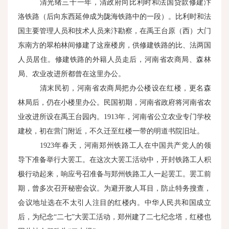
清光绪三十一年，清政府向比利时和法国贷款修建汴
洛铁路（后向东西延伸成为陇海铁路中的一段）。比利时和法
国主要管理人员和技术人员来汴勘察，在禹王台原（西）大门
东南方的翠柏林间修建了这座楼房，供修建铁路的比、法两国
人员居住。修建铁路的外籍人员走后，河南省农商局、森林
局、农业改进所都曾在这里办公。
清末民初，河南省农商局把办公楼设在红楼，更名森
林局后，仍在小楼里办公。民国初期，河南省政府将河南省农
业改进所设在禹王台园内。
1913
年，河南省公立农业专门学校
建校，初在营门附近，不久迁至红楼一带的明道书院旧址。
1923年春天，河南郑州铁路工人在中国共产党人的领
导下准备举行大罢工。在这次大罢工活动中，开封铁路工人积
极行动起来，响应号召准备与郑州铁路工人一起罢工。罢工前
期，曾多次召开秘密会议。为避开敌人耳目，防止特务搜查，
会议地址选在不太引人注目的红楼内。中华人民共和国成立
后，为纪念“二七”大罢工活动，郑州建了二七纪念塔，红楼也