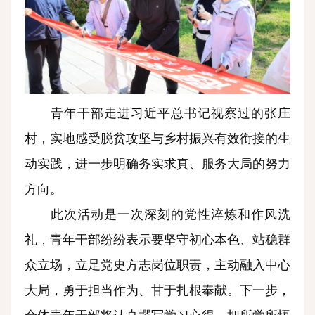
青年干部走进习近平总书记视察过的张庄
村，实地感受脱贫攻坚与乡村振兴有效衔接的生
动实践，进一步明确务实求真、服务大局的努力
方向。
此次活动是一次深刻的党性淬炼和作风洗
礼，青年干部纷纷表示要坚守初心本色、站稳群
众立场，立足党史方志岗位职责，主动融入中心
大局，勇于担当作为、甘于扎根奉献。下一步，