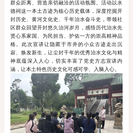
群众距离、营造亲切融洽的活动氛围。活动以水
德祠这一本土古迹为核心历史载体，深度挖掘开
封历史、黄河文化史、千年治水奋斗史，带领社
区群众回望开封悠久治河岁月，感悟历代治水先
贤心系家国、为民担当、护佑一方的崇高精神品
格。此次宣讲让隐匿于市井的小众古迹走出沉
寂、焕发新生，让尘封千年的优秀治水文化与精
神底蕴深入人心，切实丰富了党史方志宣讲内
涵，让本土特色历史文化可感可学、入脑入心。