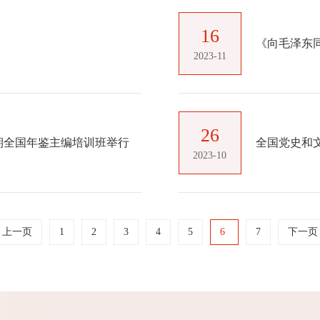
16
《向毛泽东
2023-11
26
八期全国年鉴主编培训班举行
全国党史和
2023-10
上一页
1
2
3
4
5
6
7
下一页