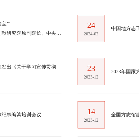
24
宝’”
中国地方志
文献研究院原副院长、中央编
2024-02
23
门发出《关于学习宣传贯彻
2023年国
2023-12
14
作纪事编纂培训会议
全国方志馆
2023-12