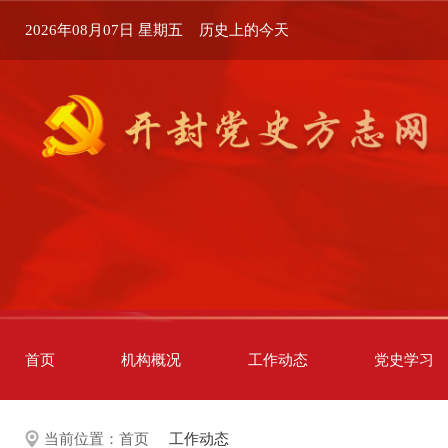
2026年08月07日 星期五
历史上的今天
首页
机构概况
工作动态
党史学习
当前位置：
首页
工作动态