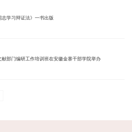
同志学习辩证法》一书出版
文献部门编研工作培训班在安徽金寨干部学院举办