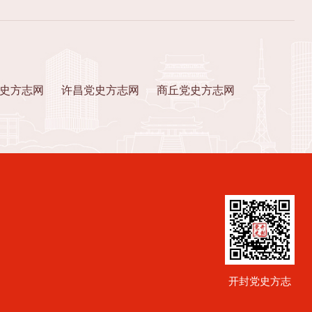
史方志网
许昌党史方志网
商丘党史方志网
开封党史方志