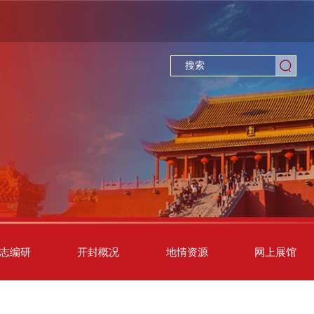
志编研
开封概况
地情资源
网上展馆