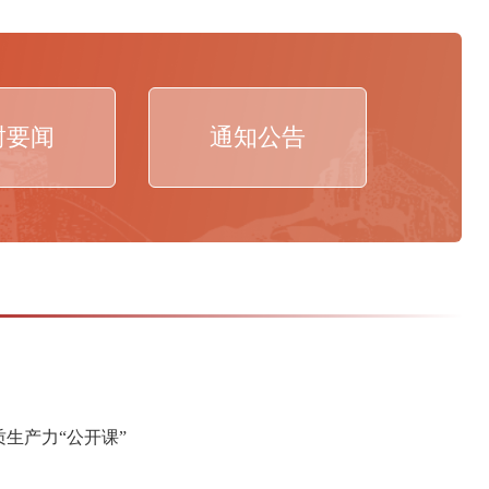
封要闻
通知公告
生产力“公开课”